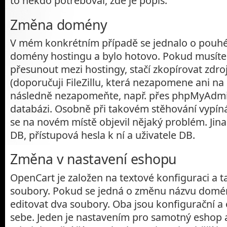
to někdo potřeboval, zde je popis:
Změna domény
V mém konkrétním případě se jednalo o pouhé
domény hostingu a bylo hotovo. Pokud musíte 
přesunout mezi hostingy, stačí zkopírovat zdr
(doporučuji FileZillu, která nezapomene ani na 
následně nezapomeňte, např. přes phpMyAdmin
databázi. Osobně při takovém stěhování vypí
se na novém místě objevil nějaký problém. Jin
DB, přístupová hesla k ní a uživatele DB.
Změna v nastavení eshopu
OpenCart je založen na textové konfiguraci a t
soubory. Pokud se jedná o změnu názvu domén
editovat dva soubory. Oba jsou konfigurační a
sebe. Jeden je nastavením pro samotný
eshop 