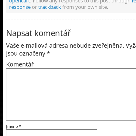
opencart
. Follow any responses to this post through
R
response
or
trackback
from your own site.
Napsat komentář
Vaše e-mailová adresa nebude zveřejněna.
Vyž
jsou označeny
*
Komentář
Jméno
*