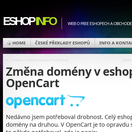
ESHOP
INFO
WEB O FREE ESHOPECH A OBCHOD
HOME
ČESKÉ PŘEKLADY ESHOPŮ
INFO A KONTA
«
Instalace a čeština eshopu PrestaShop
Nové 
Změna domény v esho
OpenCart
Nedávno jsem potřeboval drobnost. Celý esho
domény na druhou. V OpenCart je to opravdu 