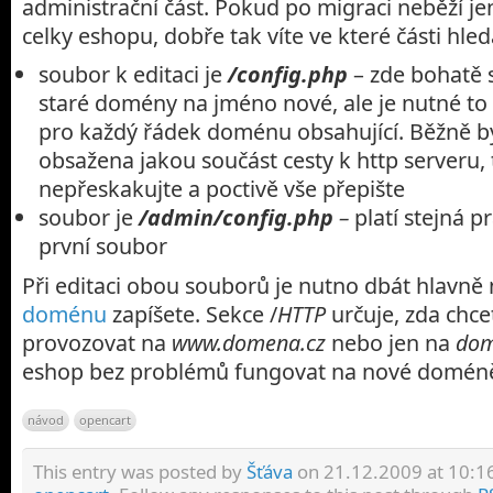
administrační část. Pokud po migraci neběží je
celky eshopu, dobře tak víte ve které části hle
soubor k editaci je
/config.php
– zde bohatě 
staré domény na jméno nové, ale je nutné to
pro každý řádek doménu obsahující. Běžně 
obsažena jakou součást cesty k http serveru,
nepřeskakujte a poctivě vše přepište
soubor je
/admin/config.php
–
platí stejná p
první soubor
Při editaci obou souborů je nutno dbát hlavně 
doménu
zapíšete. Sekce /
HTTP
určuje, zda chc
provozovat na
www.domena.cz
nebo jen na
dom
eshop bez problémů fungovat na nové domén
návod
opencart
This entry was posted by
Šťáva
on 21.12.2009 at 10:16,